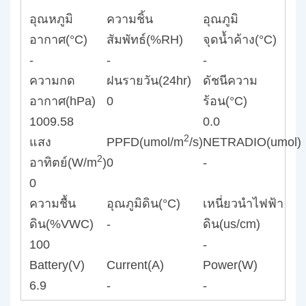
อุณหภูมิ
ความชิ้น
อุณภูมิ
อากาศ(°C)
สัมพัทธ์(%RH)
จุดน้ำค้าง(°C)
-
-
-
ความกด
ฝนรายวัน(24hr)
ดัชนีความ
อากาศ(hPa)
0
ร้อน(°C)
1009.58
0.0
2
แสง
PPFD(umol/m
/s)
NETRADIO(umol)
2
อาทิตย์(W/m
)
0
-
0
ความชื้น
อุณภูมิดิน(°C)
เหนี่ยวนำไฟฟ้า
ดิน(%VWC)
-
ดิน(us/cm)
100
-
Battery(V)
Current(A)
Power(W)
6.9
-
-